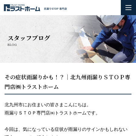
ホーム
スタッフブログ
雨漏りの基礎知識
BLOG
会社概要＆3つのお約束
初めての方へ
その症状雨漏りかも！？｜北九州雨漏りＳＴＯＰ専
門店㈱トラストホーム
火災保険の活用方法について
お問い合わせ
北九州市にお住まいの皆さまこんにちは。
雨漏りＳＴＯＰ専門店㈱トラストホームです。
施工実績
今回は、気になっている症状が雨漏りのサインかもしれない
お知らせ