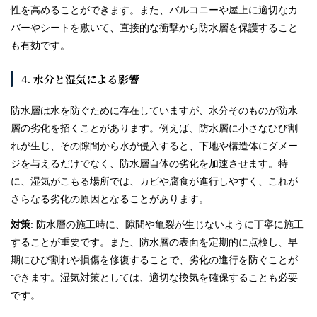
性を高めることができます。また、バルコニーや屋上に適切なカ
バーやシートを敷いて、直接的な衝撃から防水層を保護すること
も有効です。
4.
水分と湿気による影響
防水層は水を防ぐために存在していますが、水分そのものが防水
層の劣化を招くことがあります。例えば、防水層に小さなひび割
れが生じ、その隙間から水が侵入すると、下地や構造体にダメー
ジを与えるだけでなく、防水層自体の劣化を加速させます。特
に、湿気がこもる場所では、カビや腐食が進行しやすく、これが
さらなる劣化の原因となることがあります。
対策
: 防水層の施工時に、隙間や亀裂が生じないように丁寧に施工
することが重要です。また、防水層の表面を定期的に点検し、早
期にひび割れや損傷を修復することで、劣化の進行を防ぐことが
できます。湿気対策としては、適切な換気を確保することも必要
です。