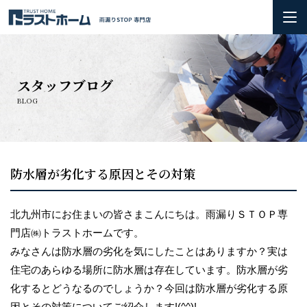
ホーム
スタッフブログ
雨漏りの基礎知識
BLOG
会社概要＆3つのお約束
初めての方へ
防水層が劣化する原因とその対策
火災保険の活用方法について
北九州市にお住まいの皆さまこんにちは。雨漏りＳＴＯＰ専
門店㈱トラストホームです。
お問い合わせ
みなさんは防水層の劣化を気にしたことはありますか？実は
住宅のあらゆる場所に防水層は存在しています。防水層が劣
施工実績
化するとどうなるのでしょうか？今回は防水層が劣化する原
因とその対策についてご紹介します!(^^)!
お知らせ