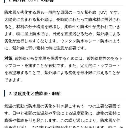
防水層が劣化する最も一般的な原因の一つが紫外線（UV）です。
太陽光に含まれる紫外線は、長時間にわたって防水材に照射され
ると、材料の分子構造を破壊し、柔軟性や防水性が失われていき
ます。特に屋上防水では、日光を直接浴びるため、紫外線による
劣化が進行しやすくなります。ウレタン防水やシート防水のよう
に、紫外線に弱い素材は特に注意が必要です。
対策
: 紫外線から防水層を保護するためには、紫外線耐性のあるト
ップコートを施すことが有効です。また、定期的にトップコート
を再塗布することで、紫外線による劣化を最小限に抑えることが
できます。
2.
温度変化と熱膨張・収縮
気温の変動は防水層の劣化を引き起こすもう一つの主要な要因で
す。日中と夜間の気温差や季節による温度変化は、建物の素材に
膨張や収縮を引き起こします。この繰り返しにより、防水層が伸
縮を繰り返し、ひび割れや剥離が生じることがあります。特に、F