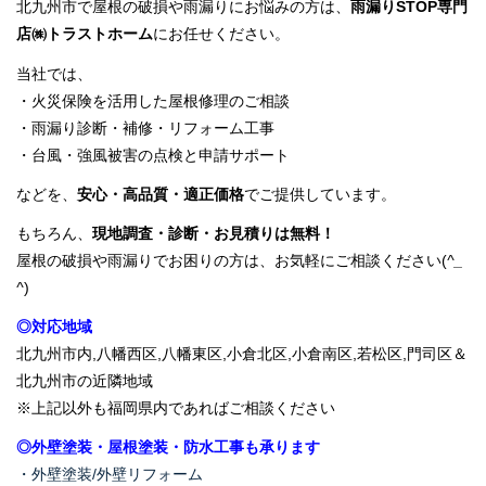
北九州市で屋根の破損や雨漏りにお悩みの方は、
雨漏りSTOP専門
店㈱トラストホーム
にお任せください。
当社では、
・火災保険を活用した屋根修理のご相談
・雨漏り診断・補修・リフォーム工事
・台風・強風被害の点検と申請サポート
などを、
安心・高品質・適正価格
でご提供しています。
もちろん、
現地調査・診断・お見積りは無料！
屋根の破損や雨漏りでお困りの方は、お気軽にご相談ください(
^_
^
)
◎対応地域
北九州市内,八幡西区,八幡東区,小倉北区,小倉南区,若松区,門司区＆
北九州市の近隣地域
※上記以外も福岡県内であればご相談ください
◎外壁塗装・屋根塗装・防水工事も承ります
・外壁塗装/外壁リフォーム