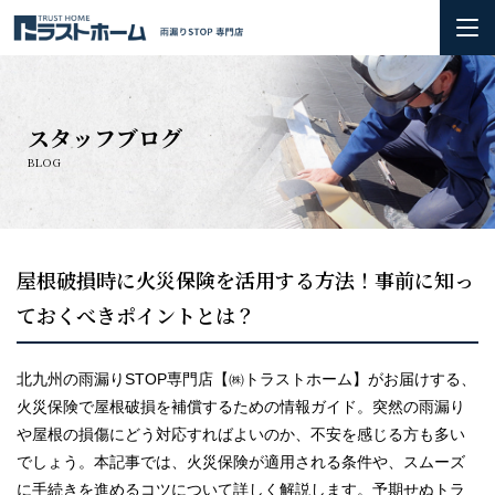
ホーム
スタッフブログ
雨漏りの基礎知識
BLOG
会社概要＆3つのお約束
初めての方へ
屋根破損時に火災保険を活用する方法！事前に知っ
ておくべきポイントとは？
火災保険の活用方法について
お問い合わせ
北九州の雨漏りSTOP専門店【㈱トラストホーム】がお届けする、
火災保険で屋根破損を補償するための情報ガイド。突然の雨漏り
や屋根の損傷にどう対応すればよいのか、不安を感じる方も多い
施工実績
でしょう。本記事では、火災保険が適用される条件や、スムーズ
に手続きを進めるコツについて詳しく解説します。予期せぬトラ
お知らせ