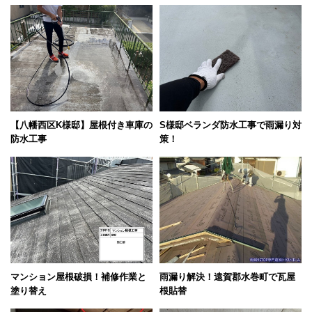
スタッフブログ
【八幡西区K様邸】屋根付き車庫の
S様邸ベランダ防水工事で雨漏り対
防水工事
策！
マンション屋根破損！補修作業と
雨漏り解決！遠賀郡水巻町で瓦屋
塗り替え
根貼替