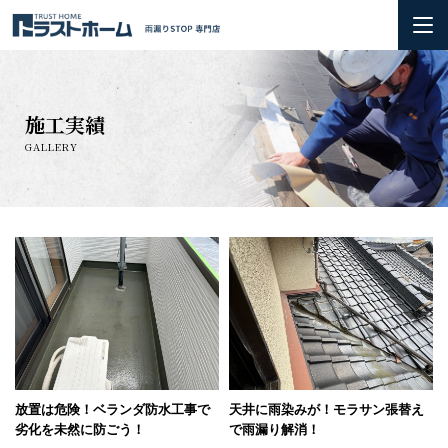
ホーム
施工実績
雨漏りの基礎知識
GALLERY
会社概要＆3つのお約束
初めての方へ
火災保険の活用方法について
お問い合わせ
施工実績
放置は危険！ベランダ防水工事で
天井に雨染みが！モラサン張替え
劣化を未然に防ごう！
で雨漏り解消！
お知らせ