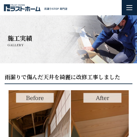
ホーム
施工実績
雨漏りの基礎知識
GALLERY
会社概要＆3つのお約束
初めての方へ
雨漏りで傷んだ天井を綺麗に改修工事しました
火災保険の活用方法について
お問い合わせ
施工実績
お知らせ