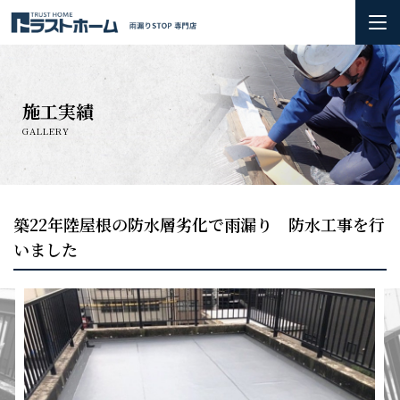
ホーム
施工実績
雨漏りの基礎知識
GALLERY
会社概要＆3つのお約束
初めての方へ
築22年陸屋根の防水層劣化で雨漏り 防水工事を行
いました
火災保険の活用方法について
お問い合わせ
施工実績
お知らせ