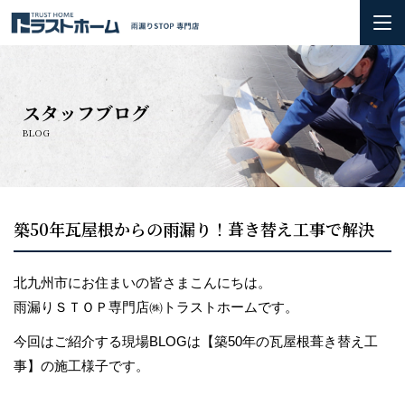
ホーム
スタッフブログ
雨漏りの基礎知識
BLOG
会社概要＆3つのお約束
初めての方へ
築50年瓦屋根からの雨漏り！葺き替え工事で解決
火災保険の活用方法について
北九州市にお住まいの皆さまこんにちは。
雨漏りＳＴＯＰ専門店㈱トラストホームです。
お問い合わせ
今回
はご紹介する現場BLOGは【築50年の瓦屋根葺き替え工
施工実績
事】の施工様子です。
お知らせ