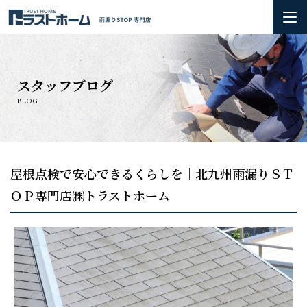
ホーム
スタッフブログ
雨漏りの基礎知識
BLOG
会社概要＆3つのお約束
初めての方へ
屋根点検で安心できるくらしを｜北九州雨漏りＳＴ
ＯＰ専門店㈱トラストホーム
火災保険の活用方法について
お問い合わせ
施工実績
お知らせ