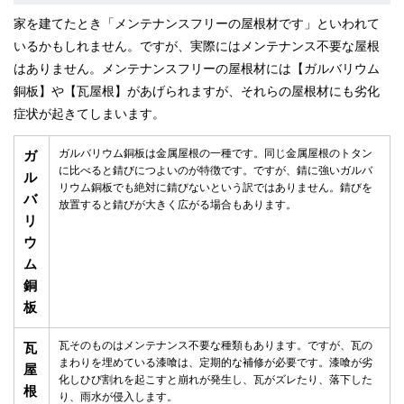
家を建てたとき「メンテナンスフリーの屋根材です」といわれて
いるかもしれません。ですが、実際にはメンテナンス不要な屋根
はありません。メンテナンスフリーの屋根材には【ガルバリウム
銅板】や【瓦屋根】があげられますが、それらの屋根材にも劣化
症状が起きてしまいます。
ガルバリウム銅板は金属屋根の一種です。同じ金属屋根のトタン
ガ
に比べると錆びにつよいのが特徴です。ですが、錆に強いガルバ
ル
リウム銅板でも絶対に錆びないという訳ではありません。錆びを
バ
放置すると錆びが大きく広がる場合もあります。
リ
ウ
ム
銅
板
瓦そのものはメンテナンス不要な種類もあります。ですが、瓦の
瓦
まわりを埋めている漆喰は、定期的な補修が必要です。漆喰が劣
屋
化しひび割れを起こすと崩れが発生し、瓦がズレたり、落下した
根
り、雨水が侵入します。