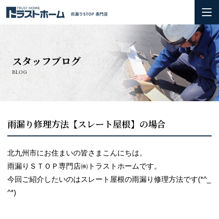
ホーム
スタッフブログ
雨漏りの基礎知識
BLOG
会社概要＆3つのお約束
初めての方へ
雨漏り修理方法【スレート屋根】の場合
火災保険の活用方法について
北九州市にお住まいの皆さまこんにちは。
雨漏りＳＴＯＰ専門店㈱トラストホームです。
お問い合わせ
今回ご紹介したいのはスレート屋根の雨漏り修理方法です(*^_
^*)
施工実績
お知らせ