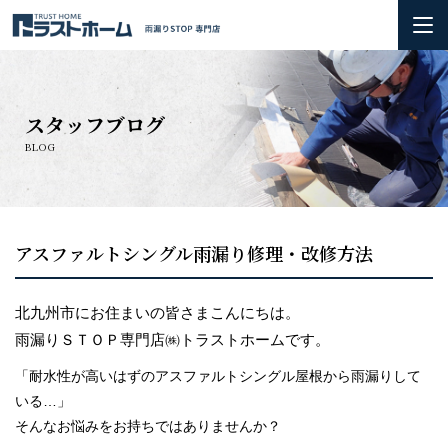
ホーム
スタッフブログ
雨漏りの基礎知識
BLOG
会社概要＆3つのお約束
初めての方へ
アスファルトシングル雨漏り修理・改修方法
火災保険の活用方法について
北九州市にお住まいの皆さまこんにちは。
雨漏りＳＴＯＰ専門店㈱トラストホームです。
お問い合わせ
「耐水性が高いはずのアスファルトシングル屋根から雨漏りして
施工実績
いる…」
そんなお悩みをお持ちではありませんか？
お知らせ