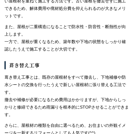
い屋根材を重ねて施工する方法です。古い屋根を撤去せずに施工
できるため、解体費用や廃材処分費を抑えられるのが大きなメリ
ットです。
また、屋根が二重構造になることで防水性・防音性・断熱性が向
上します。
一方で、屋根が重くなるため、築年数や下地の状態をしっかり確
認したうえで施工することが大切です。
葺き替え工事
葺き替え工事とは、既存の屋根材をすべて撤去し、下地補修や防
水シートの交換を行ったうえで新しい屋根材に張り替える工法で
す。
撤去や補修が必要になるため費用はかかりますが、下地からしっ
かりと修繕できるため雨漏りを根本的にSTOPさせることができま
す。
さらに、屋根材の種類を自由に選べるため、お住まいの外観イメ
ージを一新するリフォームとしても人気です(^^)