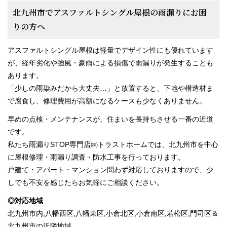
北九州市でアスファルトシングル屋根の雨漏りにお困
りの方へ
アスファルトシングル屋根は軽量でデザイン性にも優れています
が、経年劣化や強風・豪雨による損傷で雨漏りが発生することも
あります。
「少しの雨染みだから大丈夫…」と放置すると、下地や構造材ま
で腐食し、修理費用が高額になるケースも少なくありません。
早めの点検・メンテナンスが、住まいを長持ちさせる一番の近道
です。
私たち雨漏りSTOP専門店㈱トラストホームでは、北九州市を中心
に屋根修理・雨漏り調査・防水工事を行っております。
戸建て・アパート・マンション問わず対応しておりますので、少
しでも不安を感じたらお気軽にご相談ください。
◎対応地域
北九州市内,八幡西区,八幡東区,小倉北区,小倉南区,若松区,門司区＆
北九州市の近隣地域