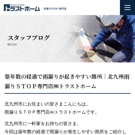
ホーム
スタッフブログ
雨漏りの基礎知識
BLOG
会社概要＆3つのお約束
初めての方へ
築年数の経過で雨漏りが起きやすい箇所｜北九州雨
漏りＳＴＯＰ専門店㈱トラストホーム
火災保険の活用方法について
お問い合わせ
北九州市にお住まいの皆さまこんにちは。
雨漏りＳＴＯＰ専門店㈱トラストホームです。
施工実績
北九州市に一軒家をお持ちの皆さま。
今回は築年数の経過で雨漏りが発生しやすい箇所をご紹介し
お知らせ