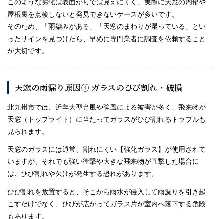
このような劣化は表面からでは見えにくく、実際に天窓の内部や
屋根裏を点検しないと発見できないケースが多いです。
そのため、「雨染みがある」「天窓のまわりが湿っている」とい
ったサインを見つけたら、早めに専門業者に調査を依頼すること
が大切です。
天窓の雨漏り原因④ ガラスのひび割れ・破損
北九州市では、近年大型台風や強風による被害が多く、飛来物が
天窓（トップライト）に当たってガラスがひび割れるトラブルも
見られます。
天窓のガラスには通常、割れにくい【強化ガラス】が使用されて
いますが、それでも強い衝撃や大きな飛来物が直撃した場合に
は、ひび割れや欠けが発生する恐れがあります。
ひび割れを放置すると、そこから雨水が侵入して雨漏りを引き起
こすだけでなく、ひびが広がってガラス片が室内へ落下する危険
もあります。