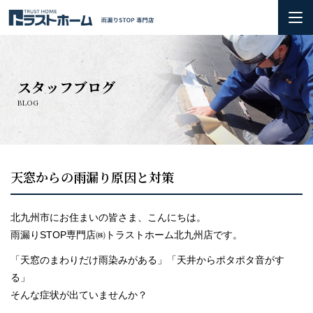
ホーム
スタッフブログ
雨漏りの基礎知識
BLOG
会社概要＆3つのお約束
初めての方へ
天窓からの雨漏り原因と対策
火災保険の活用方法について
北九州市にお住まいの皆さま、こんにちは。
雨漏りSTOP専門店㈱トラストホーム北九州店です。
お問い合わせ
「天窓のまわりだけ雨染みがある」「天井からポタポタ音がす
施工実績
る」
そんな症状が出ていませんか？
お知らせ